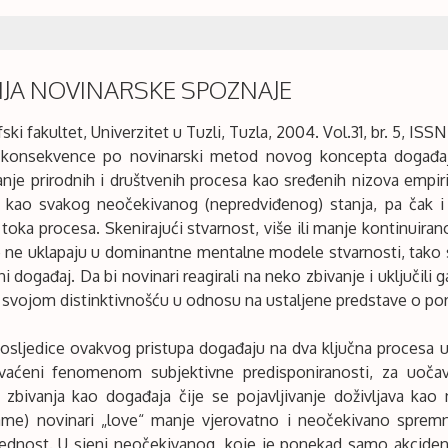
JA NOVINARSKE SPOZNAJE
ki fakultet, Univerzitet u Tuzli, Tuzla, 2004. Vol.31, br. 5, ISSN
 konsekvence po novinarski metod novog koncepta događaja,
anje prirodnih i društvenih procesa kao sređenih nizova empiri
ja kao svakog neočekivanog (nepredviđenog) stanja, pa čak
 toka procesa. Skenirajući stvarnost, više ili manje kontinuiran
e ne uklapaju u dominantne mentalne modele stvarnosti, tako s
i događaj. Da bi novinari reagirali na neko zbivanje i uključili g
 svojom distinktivnošću u odnosu na ustaljene predstave o pore
posljedice ovakvog pristupa događaju na dva ključna procesa u
vaćeni fenomenom subjektivne predisponiranosti, za uočav
bivanja kao događaja čije se pojavljivanje doživljava kao n
ame) novinari „love“ manje vjerovatno i neočekivano spremni
jednost. U sjeni neočekivanog, koje je ponekad samo akcident 