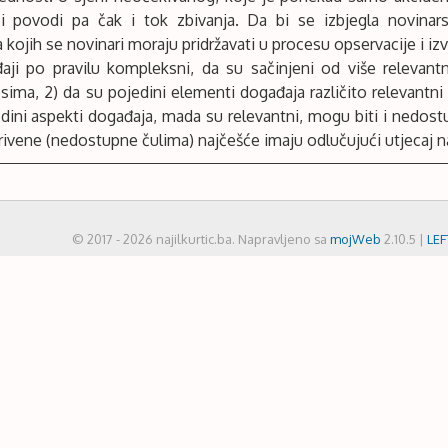
i i povodi pa čak i tok zbivanja. Da bi se izbjegla novinars
kojih se novinari moraju pridržavati u procesu opservacije i izv
aji po pravilu kompleksni, da su sačinjeni od više relevan
ima, 2) da su pojedini elementi događaja različito relevantni 
jedini aspekti događaja, mada su relevantni, mogu biti i nedostu
rivene (nedostupne čulima) najčešće imaju odlučujući utjecaj na
© 2017 - 2026 najilkurtic.ba. Napravljeno sa
mojWeb
2.10.5 |
LE