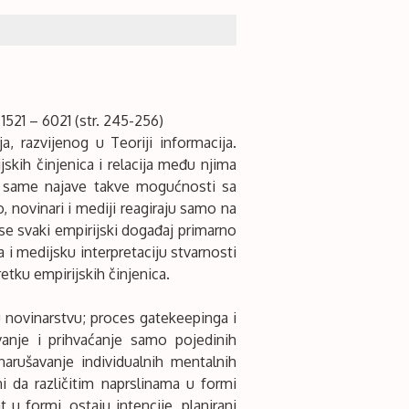
 1521 – 6021 (str. 245-256)
 razvijenog u Teoriji informacija.
jskih činjenica i relacija među njima
 i same najave takve mogućnosti sa
o, novinari i mediji reagiraju samo na
e svaki empirijski događaj primarno
a i medijsku interpretaciju stvarnosti
tku empirijskih činjenica.
 novinarstvu; proces gatekeepinga i
anje i prihvaćanje samo pojedinih
arušavanje individualnih mentalnih
 da različitim naprslinama u formi
u formi, ostaju intencije, planirani