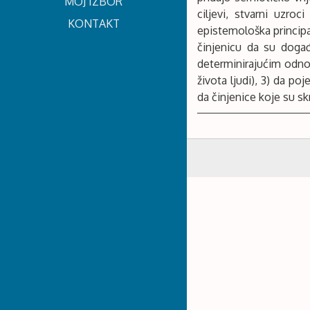
MOJ IZBOR
ciljevi, stvarni uzroc
KONTAKT
epistemološka principa 
činjenicu da su događ
determinirajućim odnos
života ljudi), 3) da po
da činjenice koje su sk