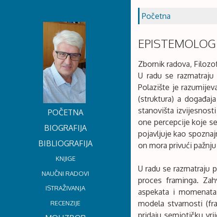
Početna
EPISTEMOLOGI
Zbornik radova, Filozofs
U radu se razmatraju
Polazište je razumijev
(struktura) a događa
stanovišta izvijesnosti
POČETNA
one percepcije koje s
BIOGRAFIJA
pojavljuje kao spoznajn
BIBLIOGRAFIJA
on mora privući pažnju
KNJIGE
U radu se razmatraju 
NAUČNI RADOVI
proces framinga. Zah
ISTRAŽIVANJA
aspekata i momenata z
modela stvarnosti (fr
RECENZIJE
pridaju semiotičku vri