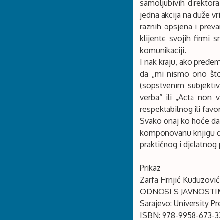
samoljubivih direktora 
jedna akcija na duže v
raznih opsjena i prev
klijente svojih firmi
komunikaciji.
I nak kraju, ako pređe
da „mi nismo ono što
(sopstvenim subjektivi
verba“ ili „Acta non 
respektabilnog ili favo
Svako onaj ko hoće da 
komponovanu knjigu dom
praktičnog i djelatno
Prikaz
Zarfa Hrnjić Kuduzović
ODNOSI S JAVNOSTI
Sarajevo: University Pre
ISBN: 978-9958-673-3