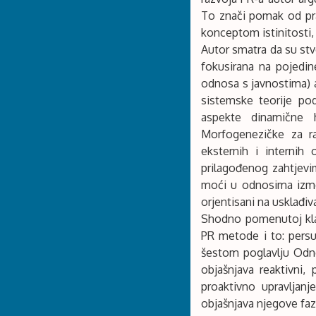
To znači pomak od pra
konceptom istinitosti,
Autor smatra da su stv
fokusirana na pojedin
odnosa s javnostima) a
sistemske teorije po
aspekte dinamične ha
Morfogenezičke za ra
eksternih i internih
prilagođenog zahtjevim
moći u odnosima izmeđ
orjentisani na usklađiv
Shodno pomenutoj klas
PR metode i to: persu
šestom poglavlju Odno
objašnjava reaktivni,
proaktivno upravljanj
objašnjava njegove faze