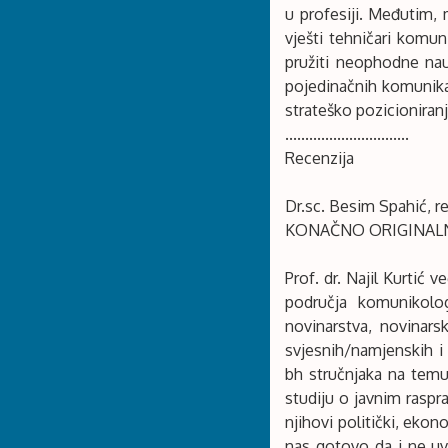
u profesiji. Međutim,
vješti tehničari komuni
pružiti neophodne nau
pojedinačnih komunika
strateško pozicioniranj
...............................
Recenzija
Dr.sc. Besim Spahić, re
KONAČNO ORIGINALN
Prof. dr. Najil Kurtić 
područja komunikolog
novinarstva, novinar
svjesnih/namjenskih i
bh stručnjaka na temu
studiju o javnim raspr
njihovi politički, ekon
nas gotovo da i ne uv