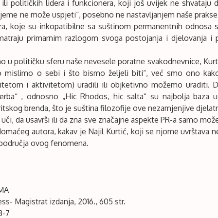
ili političkih lidera i funkcionera, koji još uvijek ne shvataju 
rijeme ne može uspjeti“, posebno ne nastavljanjem naše prakse 
ara, koje su inkopatibilne sa suštinom permanentnih odnosa 
 smatraju primarnim razlogom svoga postojanja i djelovanja 
mo u političku sferu naše nevesele poratne svakodnevnice, Kurt
 mislimo o sebi i što bismo željeli biti“, već smo ono kak
tetom i aktivitetom) uradili ili objketivno možemo uraditi. 
verba“ , odnosno „Hic Rhodos, hic salta“ su najbolja baza 
ritskog brenda, što je suština filozofije ove nezamjenjive djelat
uči, da usavrši ili da zna sve značajne aspekte PR-a samo može
aćeg autora, kakav je Najil Kurtić, koji se njome uvrštava neg
g područja ovog fenomena.
MA
ss- Magistrat izdanja, 2016., 605 str.
3-7