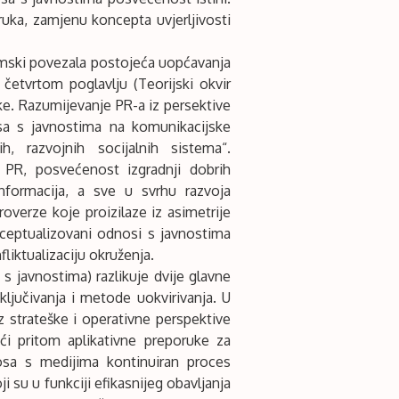
uka, zamjenu koncepta uvjerljivosti
stemski povezala postojeća uopćavanja
četvrtom poglavlju (Teorijski okvir
ke. Razumijevanje PR-a iz persektive
sa s javnostima na komunikacijske
h, razvojnih socijalnih sistema“.
n PR, posvećenost izgradnji dobrih
informacija, a sve u svrhu razvoja
overze koje proizilaze iz asimetrije
ceptualizovani odnosi s javnostima
liktualizaciju okruženja.
 javnostima) razlikuje dvije glavne
ljučivanja i metode uokvirivanja. U
strateške i operativne perspektive
ući pritom aplikativne preporuke za
nosa s medijima kontinuiran proces
 su u funkciji efikasnijeg obavljanja