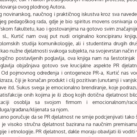
elovanja ovog plodnog Autora.
 novinarskog, naučnog i praktičnog iskustva kroz sva navede
eg pedagoškog rada, gdje je bio spiritus movens osnivanja od
skom fakultetu, kao i gostovanjima na gotovo svim značajniji
 sl., Kurtić nam ovaj put nudi originalno koncipiranu knjig
plomskih studija komunikologije, ali i studentima drugih dr
kao nužne djelatnosti svakoga subjekta, na svojevrstan način re
ogično postavljenih poglavlja, ova knjiga nam na šestotinjak 
oglavlja objašnjava gotovo sve krucijalne aspekte PR djelat
 Od pojmovnog određenja i ontogeneze PR-a, Kurtić nas vodi
raza, čiji je konačan produkt i cilj pozitivan (unutarnji i vanj
ržave itd. Sukus svega je emocionalno brendiranje, koje podraz
tisfakcije onih kojima je ili zbog kojih dotična djelatnost bilo
fikaciji osoblja sa svojom firmom i emocionalnom/rac
luga/građana/klijenata sa njom.
eno poručuje da se PR djelatnost ne smije podcjenjivati tako
 je visoko stručna djelatnost bazirana na naučnim premisama
ije i etnologije. PR djelatnost, dakle moraju obavljati ili voditi