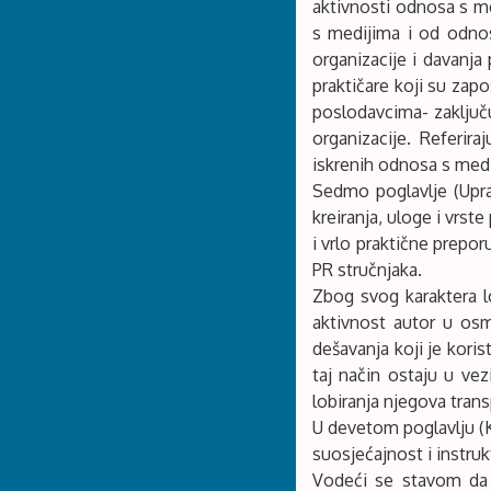
aktivnosti odnosa s m
s medijima i od odnos
organizacije i davanja 
praktičare koji su zapo
poslodavcima- zaključ
organizacije. Referir
iskrenih odnosa s medi
Sedmo poglavlje (Uprav
kreiranja, uloge i vrst
i vrlo praktične prepo
PR stručnjaka.
Zbog svog karaktera l
aktivnost autor u os
dešavanja koji je koris
taj način ostaju u vez
lobiranja njegova tran
U devetom poglavlju (K
suosjećajnost i instru
Vodeći se stavom da n