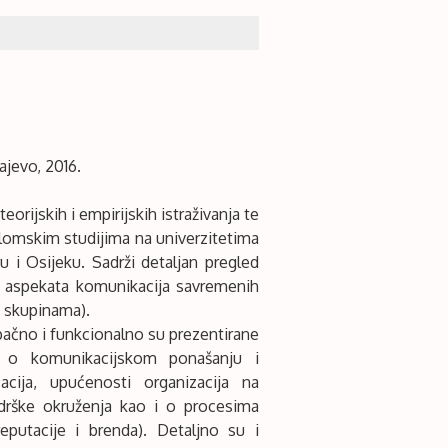
ajevo, 2016.
eorijskih i empirijskih istraživanja te
lomskim studijima na univerzitetima
u i Osijeku. Sadrži detaljan pregled
nih aspekata komunikacija savremenih
m skupinama).
pačno i funkcionalno su prezentirane
e o komunikacijskom ponašanju i
cija, upućenosti organizacija na
odrške okruženja kao i o procesima
reputacije i brenda). Detaljno su i