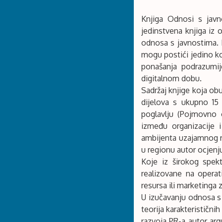
Knjiga Odnosi s javno
jedinstvena knjiga iz 
odnosa s javnostima. K
mogu postići jedino ko
ponašanja podrazumij
digitalnom dobu.
Sadržaj knjige koja ob
dijelova s ukupno 15 
poglavlju (Pojmovno 
između organizacije i
ambijenta uzajamnog ra
u regionu autor ocjenj
Koje iz širokog spek
realizovane na operat
resursa ili marketinga
U izučavanju odnosa s j
teorija karakteristični
razvoja PR-a autor arg