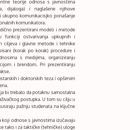
entne teorije odnosa s javnostima
nja, dijaloga) i naglašene njihove
 i ukupno komunikacisjko ponašanje
ionalnih komunikatora.
dično prezentirani modeli i metode
u funkciji ostvarivanja upkupnih i
h ciljeva i glavne metode i tehnike
isani (korak po korak) procedure i
odnosima s medijima, organiziranju
cijom i brendom. Pri prezentiranju
akse.
starskih i doktorskih teza i opširnim
ena.
koja bi trebalo da potaknu samostalna
traživačkog postupka. U tom su cilju u
okusiraju pažnju studenata na ključne
 koji odnose s javnostima izučavaju
 tako i za taktičke (tehničke) uloge