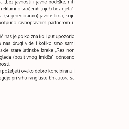
da „bez javnosti i javne podrške, niti
reklamno sročenih „riječi bez djela“,
sa (segmentiranim) javnostima, koje
i potpuno ravnopravnim partnerom u
ić nas je po ko zna koji put upozorio
o nas drugi vide i koliko smo sami
Dakle stare latinske izreke „Res non
ugleda (pozitivnog imidža) odnosno
nosti.
 poželjeti ovako dobro koncipiranu i
dje pri vrhu rang liste bh autora sa