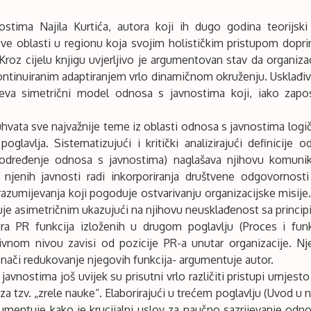
stima Najila Kurtića, autora koji ih dugo godina teorijski i 
ove oblasti u regionu koja svojim holističkim pristupom dopr
roz cijelu knjigu uvjerljivo je argumentovan stav da organizac
ntinuiranim adaptiranjem vrlo dinamičnom okruženju. Usklađiv
eva simetrični model odnosa s javnostima koji, iako zapost
uhvata sve najvažnije teme iz oblasti odnosa s javnostima logi
poglavlja. Sistematizujući i kritički analizirajući definicij
određenje odnosa s javnostima) naglašava njihovu komunika
 njenih javnosti radi inkorporiranja društvene odgovornosti
zumijevanja koji pogoduje ostvarivanju organizacijske misije
uje asimetričnim ukazujući na njihovu neusklađenost sa princi
tra PR funkcija izloženih u drugom poglavlju (Proces i fun
ivnom nivou zavisi od pozicije PR-a unutar organizacije. Nj
 znači redukovanje njegovih funkcija- argumentuje autor.
avnostima još uvijek su prisutni vrlo različiti pristupi umjesto 
h za tzv. „zrele nauke“. Elaborirajući u trećem poglavlju (Uvod 
umentuje kako je krucijalni uslov za naučno sazrijevanje odn