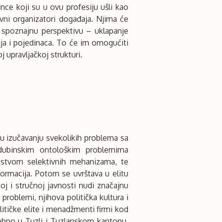
ce koji su u ovu profesiju ušli kao
tivni organizatori događaja. Njima će
 spoznajnu perspektivu – uklapanje
ja i pojedinaca. To će im omogućiti
 upravljačkoj strukturi.
u u izučavanju svekolikih problema sa
i dubinskim ontološkim problemima
dstvom selektivnih mehanizama, te
ormacija. Potom se uvrštava u elitu
j i stručnoj javnosti nudi značajnu
problemi, njihova politička kultura i
olitičke elite i menadžmenti firmi kod
ebno u Tuzli i Tuzlanskom kantonu,