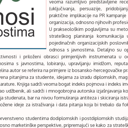
veoma razumljivo predstavljene rec
(uključivanja, persuazije, pridobija
praktične implikacije na PR kampanje
organizacija, odnosno njihovih profes
U prakseološkim poglavljima su meto
strateškog planiranja komunikacija 
pojedinačnih organizacijskih poslovni
odnosa s javnostima. Detaljno su op
tivnosti i priloženi obrasci primjenljivih instrumenata u 
osima s javnostima, lobiranju, upravljanju imidžom, reputa
elina autor se referira na primjere iz bosansko-hercegovačke pr
vena pitanjima za studente, idejama za izradu diplomskih, magi
arature. Knjiga sadrži veoma bogat indeks pojmova i indeks im
kao udžbenik, ali sadrži i mnogobrojna autorska izjašnjavanja 
anja studenata, bar na nivou formuliranja antiteza i skiciranja is
ožene ideje za istraživanja i data pitanja koja bi trebalo da f
 prvenstveno studentima dodiplomskih i postdiplomskih studija
sno marketinške perspektive, pripremajući se kako za strateške