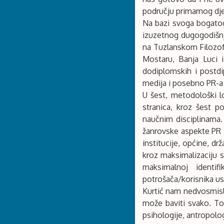
području primarnog dj
Na bazi svoga bogatog
izuzetnog dugogodišnj
na Tuzlanskom Filozof
Mostaru, Banja Luci i
dodiplomskih i postdi
medija i posebno PR-a 
U šest, metodološki l
stranica, kroz šest p
naučnim disciplinama.
žanrovske aspekte PR iz
institucije, općine, d
kroz maksimalizaciju sa
maksimalnoj identi
potrošača/korisnika us
Kurtić nam nedvosmisl
može baviti svako. To
psihologije, antropolog