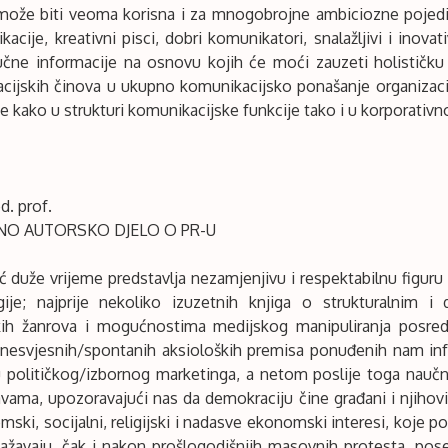
 može biti veoma korisna i za mnogobrojne ambiciozne pojedin
kacije, kreativni pisci, dobri komunikatori, snalažljivi i inova
čne informacije na osnovu kojih će moći zauzeti holističku
cijskih činova u ukupno komunikacijsko ponašanje organizaci
e kako u strukturi komunikacijske funkcije tako i u korporativnoj
d. prof.
O AUTORSKO DJELO O PR-U
već duže vrijeme predstavlja nezamjenjivu i respektabilnu figur
ije; najprije nekoliko izuzetnih knjiga o strukturalnim 
skih žanrova i mogućnostima medijskog manipuliranja posre
 nesvjesnih/spontanih aksioloških premisa ponuđenih nam inf
 političkog/izbornog marketinga, a netom poslije toga naučno
avama, upozoravajući nas da demokraciju čine građani i njihovi 
omski, socijalni, religijski i nadasve ekonomski interesi, koje p
ažavaju, čak i nakon prošlogodišnjih masovnih protesta, pos