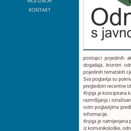
MOJ IZBOR
KONTAKT
postupci pojedinih ak
događaja, kriznim odn
pojedinih tematskih cj
Sva poglavlja su pokri
pregledom recentne lit
Knjiga je koncipirana 
razmišljanja i istraživ
svim poglavljima predl
informacije.
Knjiga je namijenjena
iz komunikološke, odno