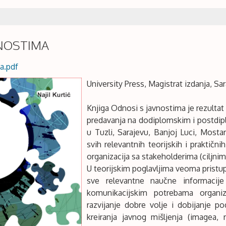
VNOSTIMA
a.pdf
University Press, Magistrat izdanja, Sar
Knjiga Odnosi s javnostima je rezultat t
predavanja na dodiplomskim i postdip
u Tuzli, Sarajevu, Banjoj Luci, Mostar
svih relevantnih teorijskih i praktič
organizacija sa stakeholderima (ciljni
U teorijskim poglavljima veoma pristu
sve relevantne naučne informacij
komunikacijskim potrebama organiza
razvijanje dobre volje i dobijanje p
kreiranja javnog mišljenja (imagea, 