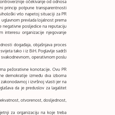
kontroverznije očekivanje od odnosa
ni princip potpune transparentnosti
ihološki vrlo napetoj situaciji za PR
im, uglavnom prevlada lojalnost prema
 negativne posljedice na reputaciju
om interesu organizacije njegovanje
jednosti događaja, objašnjava proces
vijeta tako i iz BiH. Poglavlje sadrži
ve u svakodnevnom, operativnom poslu
 ima pežorativne konotacije. Ovu PR
dne demokratije između dva izborna
 zakonodavnoj i izvršnoj vlasti jer na
aglašava da je preduslov za lagalitet
dekvatnost, otvorenost, dosljednost,
etnji za organizaciju na koje treba