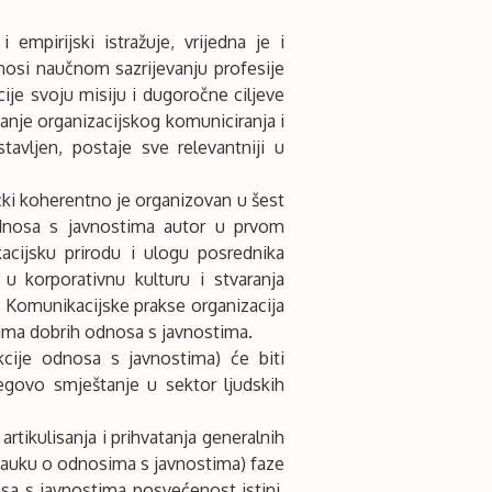
empirijski istražuje, vrijedna je i
inosi naučnom sazrijevanju profesije
ije svoju misiju i dugoročne ciljeve
anje organizacijskog komuniciranja i
avljen, postaje sve relevantniji u
čki koherentno je organizovan u šest
e odnosa s javnostima autor u prvom
cijsku prirodu i ulogu posrednika
 u korporativnu kulturu i stvaranja
. Komunikacijske prakse organizacija
pima dobrih odnosa s javnostima.
kcije odnosa s javnostima) će biti
egovo smještanje u sektor ljudskih
artikulisanja i prihvatanja generalnih
u nauku o odnosima s javnostima) faze
osa s javnostima posvećenost istini.