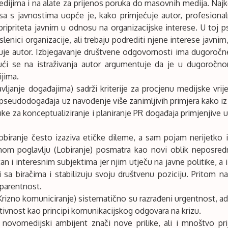
edijima i na alate za prijenos poruka do masovnih medija. Naj
a s javnostima uopće je, kako primjećuje autor, profesional
pripriteta javnim u odnosu na organizacijske interese. U toj ps
slenici organizacije, ali trebaju podrediti njene interese javn
uje autor. Izbjegavanje društvene odgovornosti ima dugoročne
ajući se na istraživanja autor argumentuje da je u dugoročn
jima.
ljanje događajima) sadrži kriterije za procjenu medijske vri
e pseudodogađaja uz navođenje više zanimljivih primjera kako iz s
ruke za konceptualiziranje i planiranje PR događaja primjenji
obiranje često izaziva etičke dileme, a sam pojam nerijetko
mom poglavlju (Lobiranje) posmatra kao novi oblik neposre
tan i interesnim subjektima jer njim utječu na javne politike, a i
i sa biračima i stabilizuju svoju društvenu poziciju. Pritom n
sparentnost.
rizno komuniciranje) sistematično su razrađeni urgentnost, a
ktivnost kao principi komunikacijskog odgovara na krizu.
ovomedijski ambijent znači nove prilike, ali i mnoštvo prij