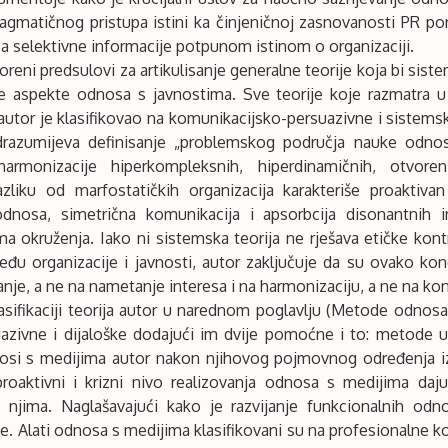
gmatičnog pristupa istini ka činjeničnoj zasnovanosti PR por
 a selektivne informacije potpunom istinom o organizaciji.
oreni predsulovi za artikulisanje generalne teorije koja bi si
e aspekte odnosa s javnostima. Sve teorije koje razmatra u 
utor je klasifikovao na komunikacijsko-persuazivne i sistems
drazumijeva definisanje „problemskog područja nauke odno
rmonizacije hiperkompleksnih, hiperdinamičnih, otvoreni
zliku od marfostatičkih organizacija karakteriše proaktiva
 odnosa, simetrična komunikacija i apsorbcija disonantnih 
a okruženja. Iako ni sistemska teorija ne rješava etičke kontr
u organizacije i javnosti, autor zaključuje da su ovako kon
anje, a ne na nametanje interesa i na harmonizaciju, a ne na konf
ifikaciji teorija autor u narednom poglavlju (Metode odnosa s
azivne i dijaloške dodajući im dvije pomoćne i to: metode uk
si s medijima autor nakon njihovog pojmovnog određenja iz 
 proaktivni i krizni nivo realizovanja odnosa s medijima daj
e njima. Naglašavajući kako je razvijanje funkcionalnih od
. Alati odnosa s medijima klasifikovani su na profesionalne koji