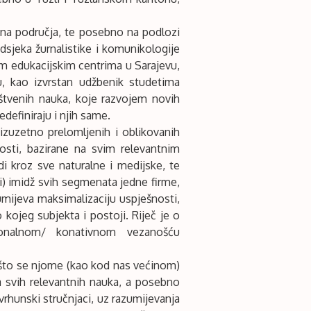
na područja, te posebno na podlozi
sjeka žurnalistike i komunikologije
m edukacijskim centrima u Sarajevu,
u, kao izvrstan udžbenik studetima
uštvenih nauka, koje razvojem novih
definiraju i njih same.
izuzetno prelomljenih i oblikovanih
nosti, bazirane na svim relevantnim
 kroz sve naturalne i medijske, te
ski) imidž svih segmenata jedne firme,
umijeva maksimalizaciju uspješnosti,
 kojeg subjekta i postoji. Riječ je o
ionalnom/ konativnom vezanošću
 što se njome (kao kod nas većinom)
 svih relevantnih nauka, a posebno
 vrhunski stručnjaci, uz razumijevanja