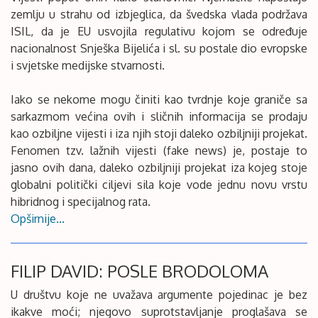
zemlju u strahu od izbjeglica, da švedska vlada podržava
ISIL, da je EU usvojila regulativu kojom se određuje
nacionalnost Snješka Bijelića i sl. su postale dio evropske
i svjetske medijske stvarnosti.
Iako se nekome mogu činiti kao tvrdnje koje graniče sa
sarkazmom većina ovih i sličnih informacija se prodaju
kao ozbiljne vijesti i iza njih stoji daleko ozbiljniji projekat.
Fenomen tzv. lažnih vijesti (fake news) je, postaje to
jasno ovih dana, daleko ozbiljniji projekat iza kojeg stoje
globalni politički ciljevi sila koje vode jednu novu vrstu
hibridnog i specijalnog rata.
Opširnije...
FILIP DAVID: POSLE BRODOLOMA
U društvu koje ne uvažava argumente pojedinac je bez
ikakve moći; njegovo suprotstavljanje proglašava se