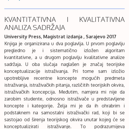
KVANTITATIVNA I KVALITATIVNA
ANALIZA SADRŽAJA
University Press, Magistrat izdanja , Sarajevo 2017
Knjiga je organizirana u dva poglavlja. U prvom poglavlju
pregledno je i sistematično izložen algoritam
kvantitativne, a u drugom poglavlju kvalitativne analize
sadržaja. U oba slučaja naglašen je značaj teorijske
konceptualizacije istraživanja. Pri tome sam izložio
upotrebljive recentne koncepte mogućih predmeta
istraživanja, istraživačkih pitanja, različitih teorijskih okvira,
istraživačkih koncepcija. Međutim, namjera mi nije da
zarobim studente, odnosno istraživače u predstavljene
koncepte i kategorije. Želja mi je da ih ohrabrim i
podstaknem na samostalni istraživački rad, koji bi se
sastojao od širenja teorijskog okvira unutar kojeg će se
konceptualizirati istraživanje. To podrazumijeva