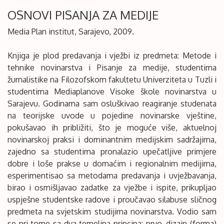
OSNOVI PISANJA ZA MEDIJE
Media Plan institut, Sarajevo, 2009.
Knjiga je plod predavanja i vježbi iz predmeta: Metode i
tehnike novinarstva i Pisanje za medije, studentima
žurnalistike na Filozofskom fakultetu Univerziteta u Tuzli i
studentima Mediaplanove Visoke škole novinarstva u
Sarajevu. Godinama sam osluškivao reagiranje studenata
na teorijske uvode u pojedine novinarske vještine,
pokušavao ih približiti, što je moguće više, aktuelnoj
novinarskoj praksi i dominantnim medijskim sadržajima,
zajedno sa studentima pronalazio upečatljive primjere
dobre i loše prakse u domaćim i regionalnim medijima,
esperimentisao sa metodama predavanja i uvježbavanja,
birao i osmišljavao zadatke za vježbe i ispite, prikupljao
uspješne studentske radove i proučavao silabuse sličnog
predmeta na svjetskim studijima novinarstva. Vodio sam
se pri tome sa dva temeljna principa: prvo, dizajn (forma)