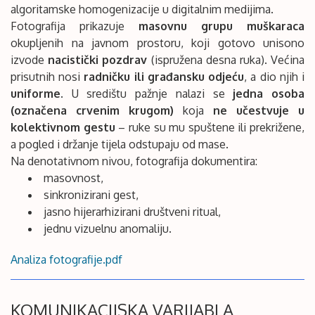
algoritamske homogenizacije u digitalnim medijima.
Fotografija prikazuje
masovnu grupu muškaraca
okupljenih na javnom prostoru, koji gotovo unisono
izvode
nacistički pozdrav
(ispružena desna ruka). Većina
prisutnih nosi
radničku ili građansku odjeću
, a dio njih i
uniforme
. U središtu pažnje nalazi se
jedna osoba
(označena crvenim krugom)
koja
ne učestvuje u
kolektivnom gestu
– ruke su mu spuštene ili prekrižene,
a pogled i držanje tijela odstupaju od mase.
Na denotativnom nivou, fotografija dokumentira:
masovnost,
sinkronizirani gest,
jasno hijerarhizirani društveni ritual,
jednu vizuelnu anomaliju.
Analiza fotografije.pdf
KOMUNIKACIJSKA VARIJABLA