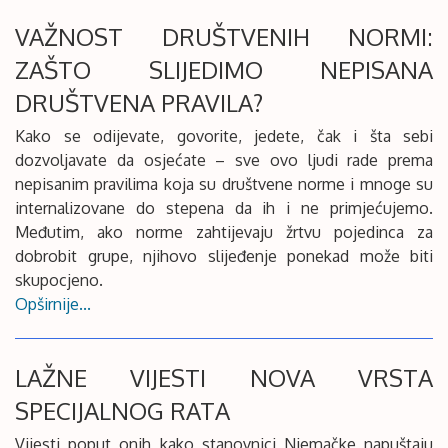
VAŽNOST DRUŠTVENIH NORMI:
ZAŠTO SLIJEDIMO NEPISANA
DRUŠTVENA PRAVILA?
Kako se odijevate, govorite, jedete, čak i šta sebi
dozvoljavate da osjećate – sve ovo ljudi rade prema
nepisanim pravilima koja su društvene norme i mnoge su
internalizovane do stepena da ih i ne primjećujemo.
Međutim, ako norme zahtijevaju žrtvu pojedinca za
dobrobit grupe, njihovo slijeđenje ponekad može biti
skupocjeno.
Opširnije...
LAŽNE VIJESTI NOVA VRSTA
SPECIJALNOG RATA
Vijesti poput onih kako stanovnici Njemačke napuštaju