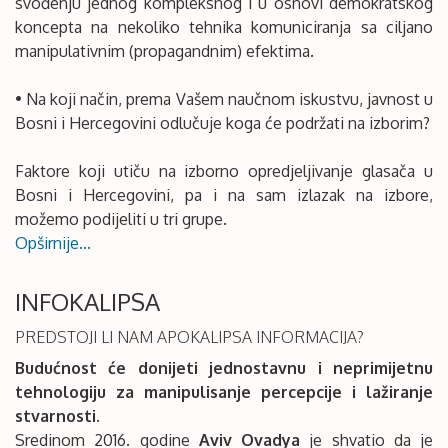
svođenju jednog kompleksnog i u osnovi demokratskog
koncepta na nekoliko tehnika komuniciranja sa ciljano
manipulativnim (propagandnim) efektima.
• Na koji način, prema Vašem naučnom iskustvu, javnost u
Bosni i Hercegovini odlučuje koga će podržati na izborim?
Faktore koji utiču na izborno opredjeljivanje glasača u
Bosni i Hercegovini, pa i na sam izlazak na izbore,
možemo podijeliti u tri grupe.
Opširnije...
INFOKALIPSA
PREDSTOJI LI NAM APOKALIPSA INFORMACIJA?
Budućnost će donijeti jednostavnu i neprimijetnu
tehnologiju za manipulisanje percepcije i lažiranje
stvarnosti.
Sredinom 2016. godine
Aviv Ovadya
je shvatio da je