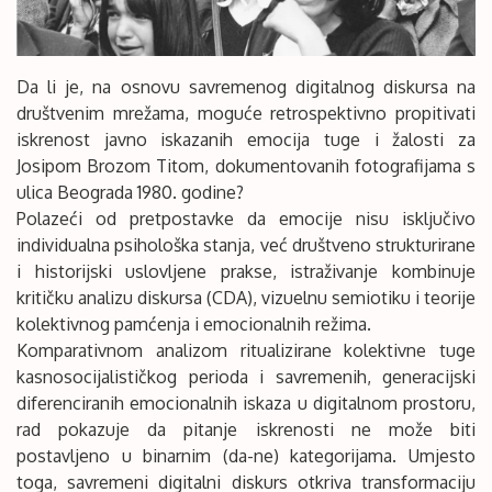
Da li je, na osnovu savremenog digitalnog diskursa na
društvenim mrežama, moguće retrospektivno propitivati
iskrenost javno iskazanih emocija tuge i žalosti za
Josipom Brozom Titom, dokumentovanih fotografijama s
ulica Beograda 1980. godine?
Polazeći od pretpostavke da emocije nisu isključivo
individualna psihološka stanja, već društveno strukturirane
i historijski uslovljene prakse, istraživanje kombinuje
kritičku analizu diskursa (CDA), vizuelnu semiotiku i teorije
kolektivnog pamćenja i emocionalnih režima.
Komparativnom analizom ritualizirane kolektivne tuge
kasnosocijalističkog perioda i savremenih, generacijski
diferenciranih emocionalnih iskaza u digitalnom prostoru,
rad pokazuje da pitanje iskrenosti ne može biti
postavljeno u binarnim (da-ne) kategorijama. Umjesto
toga, savremeni digitalni diskurs otkriva transformaciju