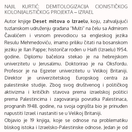
NAJIL KURTIĆ: DEMITOLOGIZACIJA CIONISTIČKOG
KOLONIJALISTIČKOG PROJEKTA – IZRAEL
Autor knjige
Deset mitova o Izraelu
, koju, zahvaljujući
tuzlanskom udruženju građana “Multi” na čelu sa Admirom
Čavalićem i vrsnom prevodiocu sa engleskog jezika
Resulu Mehmedoviću, imamo priliku čitati na bosanskom
jeziku je Ilan Pappe; historičar rođen u Haifi (Izraelu) 1954.
godine. Diplomu bačelora stekao je na hebrejskom
univerzitetu u Jerusalimu. Doktorirao je na Oksfordu.
Profesor je na Egzeter univerzitetu u Velikoj Britaniji.
Direktor je univerzitetskog Europskog centra za
palestinske studije. Zbog svog društvenog i političkog
aktivizma i kritičkih stavova prema izraelskoj politici
prema Palestincima i zagovaranja povratka Palestinaca,
prognanih 1948. godine, na svoja ognjišta bio je prinuđen
napustiti Izrael i nastaniti se u Velikoj Britaniji.
Objavio je 19 knjiga, koje se odnose na problematiku
bliskog istoka i Izraelsko-Palestinske odnose. Jedan je od